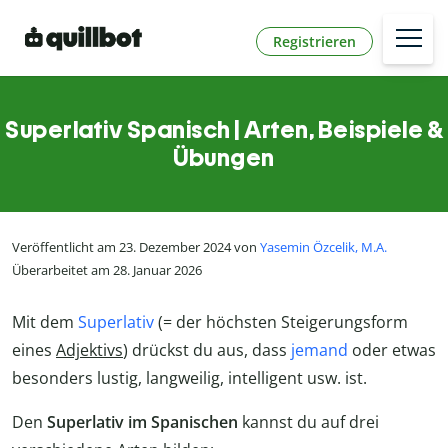
Registrieren
Superlativ Spanisch | Arten, Beispiele &
Übungen
Veröffentlicht am 23. Dezember 2024 von
Yasemin Özcelik, M.A.
Überarbeitet am 28. Januar 2026
Mit dem
Superlativ
(= der höchsten Steigerungsform
eines
Adjektivs
) drückst du aus, dass
jemand
oder etwas
besonders lustig, langweilig, intelligent usw. ist.
Den
Superlativ im Spanischen
kannst du auf drei