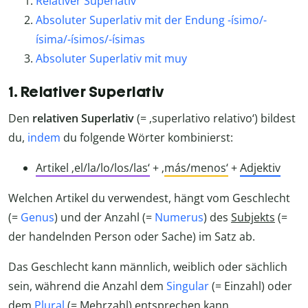
Relativer Superlativ
Absoluter Superlativ mit der Endung -ísimo/-
ísima/-ísimos/-ísimas
Absoluter Superlativ mit muy
1. Relativer Superlativ
Den
relativen Superlativ
(= ‚superlativo relativo‘) bildest
du,
indem
du folgende Wörter kombinierst:
Artikel ‚el/la/lo/los/las‘
+ ‚
más/menos‘
+
Adjektiv
Welchen Artikel du verwendest, hängt vom Geschlecht
(=
Genus
) und der Anzahl (=
Numerus
) des
Subjekts
(=
der handelnden Person oder Sache) im Satz ab.
Das Geschlecht kann männlich, weiblich oder sächlich
sein, während die Anzahl dem
Singular
(= Einzahl) oder
dem
Plural
(= Mehrzahl) entsprechen kann.