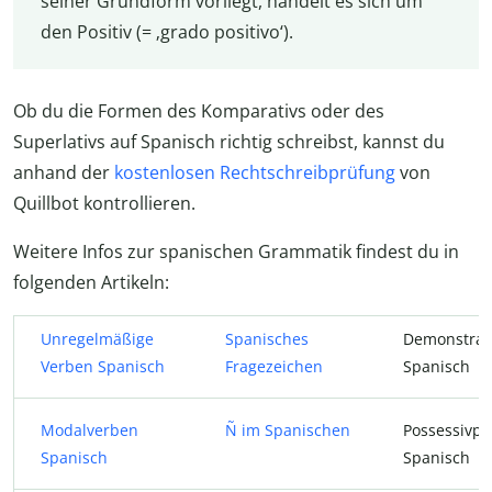
seiner Grundform vorliegt, handelt es sich um
den Positiv (= ‚grado positivo‘).
Ob du die Formen des Komparativs oder des
Superlativs auf Spanisch richtig schreibst, kannst du
anhand der
kostenlosen Rechtschreibprüfung
von
Quillbot kontrollieren.
Weitere Infos zur spanischen Grammatik findest du in
folgenden Artikeln:
Unregelmäßige
Spanisches
Demonstrat
Verben Spanisch
Fragezeichen
Spanisch
Modalverben
Ñ im Spanischen
Possessivp
Spanisch
Spanisch