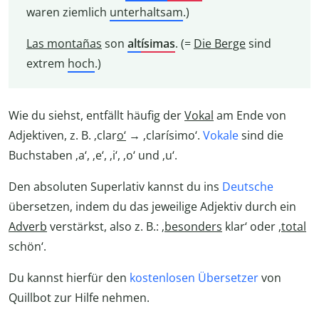
waren ziemlich
unterhaltsam
.)
Las montañas
son
alt
ísimas
. (=
Die Berge
sind
extrem
hoch
.)
Wie du siehst, entfällt häufig der
Vokal
am Ende von
Adjektiven, z. B. ‚clar
o‘
→ ‚clarísimo‘.
Vokale
sind die
Buchstaben ‚a‘, ‚e‘, ‚i‘, ‚o‘ und ‚u‘.
Den absoluten Superlativ kannst du ins
Deutsche
übersetzen, indem du das jeweilige Adjektiv durch ein
Adverb
verstärkst, also z. B.: ‚
besonders
klar‘ oder ‚
total
schön‘.
Du kannst hierfür den
kostenlosen Übersetzer
von
Quillbot zur Hilfe nehmen.