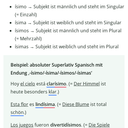
ísimo → Subjekt ist männlich und steht im Singular
(= Einzahl)
ísima → Subjekt ist weiblich und steht im Singular
ísimos → Subjekt ist männlich und steht im Plural
(= Mehrzahl)
ísimas → Subjekt ist weiblich und steht im Plural
Beispiel: absoluter Superlativ Spanisch mit
Endung ‚-ísimo/-ísima/-ísimos/-ísimas‘
Hoy
el cielo
está
clar
ísimo
. (=
Der Himmel
ist
heute besonders
klar
.)
Esta flor
es
lind
ísima
. (=
Diese Blume
ist total
schön
.)
Los juegos
fueron
divertid
ísimos
. (=
Die Spiele