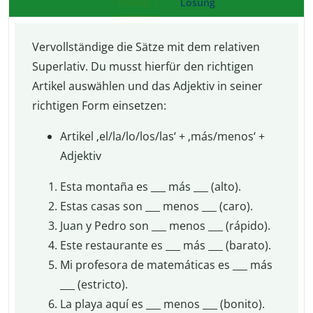
Übung 1
Lösung
Vervollständige die Sätze mit dem relativen
Superlativ. Du musst hierfür den richtigen
Artikel auswählen und das Adjektiv in seiner
richtigen Form einsetzen:
Artikel ‚el/la/lo/los/las‘ + ‚más/menos‘ +
Adjektiv
Esta montaña es ___ más ___ (alto).
Estas casas son ___ menos ___ (caro).
Juan y Pedro son ___ menos ___ (rápido).
Este restaurante es ___ más ___ (barato).
Mi profesora de matemáticas es ___ más
___ (estricto).
La playa aquí es ___ menos ___ (bonito).