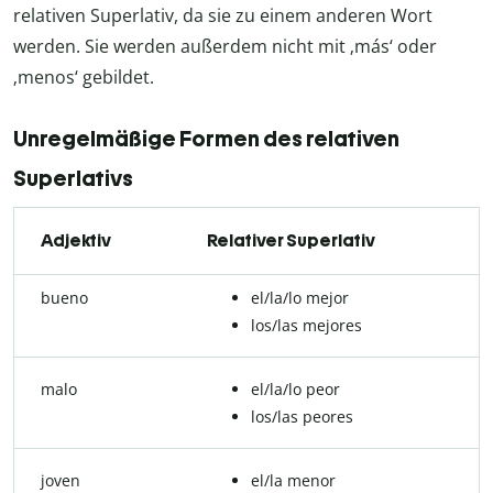
relativen Superlativ, da sie zu einem anderen Wort
werden. Sie werden außerdem nicht mit ‚más‘ oder
‚menos‘ gebildet.
Unregelmäßige Formen des relativen
Superlativs
Adjektiv
Relativer Superlativ
bueno
el/la/lo mejor
los/las mejores
malo
el/la/lo peor
los/las peores
joven
el/la menor