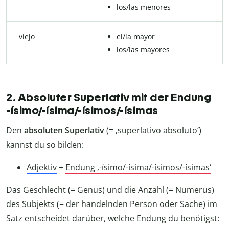
los/las menores
viejo
el/la mayor
los/las mayores
2. Absoluter Superlativ mit der Endung
-ísimo/-ísima/-ísimos/-ísimas
Den
absoluten Superlativ
(= ‚superlativo absoluto‘)
kannst du so bilden:
Adjektiv
+
Endung ‚-ísimo/-ísima/-ísimos/-ísimas‘
Das Geschlecht (= Genus) und die Anzahl (= Numerus)
des
Subjekts
(= der handelnden Person oder Sache) im
Satz entscheidet darüber, welche Endung du benötigst: