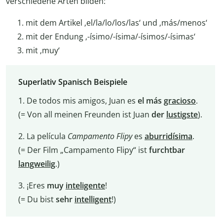
verschiedene Arten bilden:
mit dem Artikel ‚el/la/lo/los/las‘ und ‚más/menos‘
mit der Endung ‚-ísimo/-ísima/-ísimos/-ísimas‘
mit ‚muy‘
Superlativ Spanisch Beispiele
1. De todos mis amigos, Juan es
el más
gracioso
.
(= Von all meinen Freunden ist Juan
der
lustigste
).
2. La película
Campamento Flipy
es
aburridísima
.
(= Der Film „Campamento Flipy“ ist
furchtbar
langweilig
.)
3. ¡Eres
muy
inteligente
!
(= Du bist
sehr
intelligent
!)