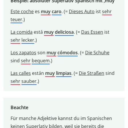
Beispiel: absoluter Superlativ Spanisch mit ‚muy‘
Este coche
es
muy
caro
. (=
Dieses Auto
ist
sehr
teuer
.)
La comida
está
muy
deliciosa
. (=
Das Essen
ist
sehr
lecker
.)
Los zapatos
son
muy
cómodos
. (=
Die Schuhe
sind
sehr
bequem
.)
Las calles
están
muy
limpias
. (=
Die Straßen
sind
sehr
sauber
.)
Beachte
Für manche Adjektive kannst du im Spanischen
keinen Superlativ bilden, weil sie bereits die