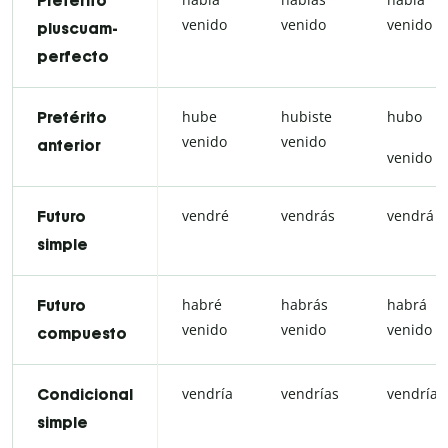
Pretérito
venido
venido
venido
pluscuam-
perfecto
hube
hubiste
hubo
Pretérito
venido
venido
anterior
venido
vendré
vendrás
vendrá
Futuro
simple
habré
habrás
habrá
Futuro
venido
venido
venido
compuesto
vendría
vendrías
vendría
Condicional
simple