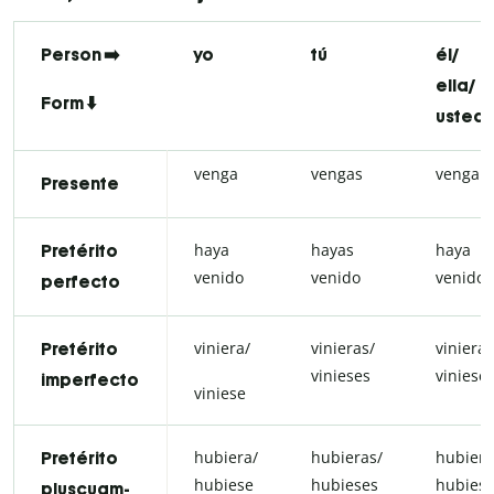
Person ➡️
yo
tú
él/
ella/
Form ⬇️
usted
venga
vengas
venga
Presente
haya
hayas
haya
Pretérito
venido
venido
venido
perfecto
viniera/
vinieras/
viniera/
Pretérito
vinieses
viniese
imperfecto
viniese
hubiera/
hubieras/
hubiera
Pretérito
hubiese
hubieses
hubies
pluscuam-