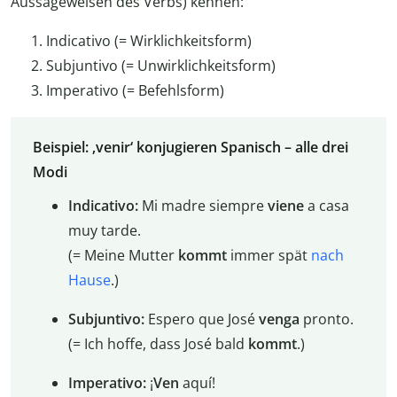
Aussageweisen des Verbs) kennen:
Indicativo (= Wirklichkeitsform)
Subjuntivo (= Unwirklichkeitsform)
Imperativo (= Befehlsform)
Beispiel: ‚venir‘ konjugieren Spanisch – alle drei
Modi
Indicativo:
Mi madre siempre
viene
a casa
muy tarde.
(= Meine Mutter
kommt
immer spät
nach
Hause
.)
Subjuntivo:
Espero que José
venga
pronto.
(= Ich hoffe, dass José bald
kommt
.)
Imperativo:
¡
Ven
aquí!