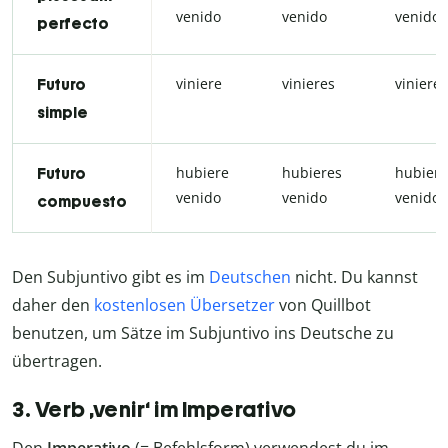
venido
venido
venido
perfecto
viniere
vinieres
viniere
Futuro
simple
hubiere
hubieres
hubiere
Futuro
venido
venido
venido
compuesto
Den Subjuntivo gibt es im
Deutschen
nicht. Du kannst
daher den
kostenlosen Übersetzer
von Quillbot
benutzen, um Sätze im Subjuntivo ins Deutsche zu
übertragen.
3. Verb ‚venir‘ im Imperativo
Den
Imperativo
(= Befehlsform) verwendest du im