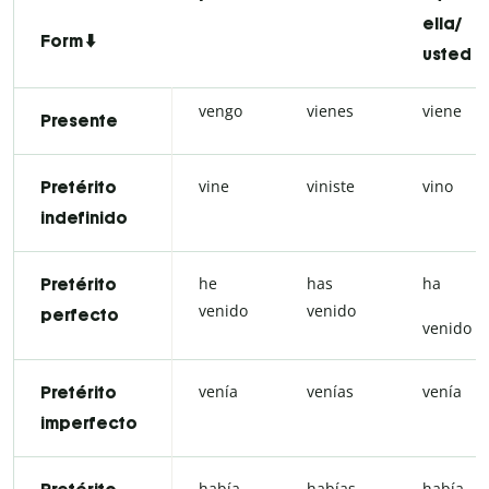
ella/
Form ⬇️
usted
vengo
vienes
viene
Presente
vine
viniste
vino
Pretérito
indefinido
he
has
ha
Pretérito
venido
venido
perfecto
venido
venía
venías
venía
Pretérito
imperfecto
había
habías
había