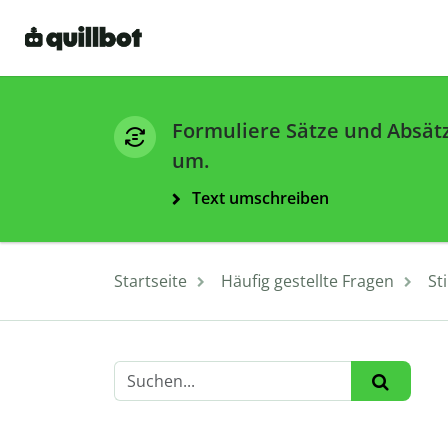
Formuliere Sätze und Absät
um.
Text umschreiben
Startseite
Häufig gestellte Fragen
St