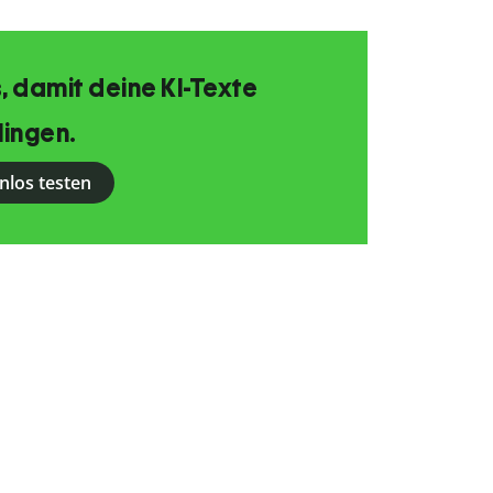
, damit deine KI-Texte
lingen.
nlos testen