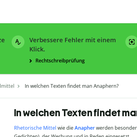
ze
Verbessere Fehler mit einem
Klick.
Rechtschreibprüfung
ilmittel
In welchen Texten findet man Anaphern?
In welchen Texten findet m
Rhetorische Mittel
wie die
Anapher
werden besonders h
Gedichten), der Werbung und in Reden eingesetzt.