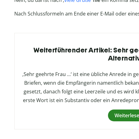
Nein, du darfst nach ‚
viele Grüße
‘
nie
ein Komma setz
Nach Schlussformeln am Ende einer E-Mail oder eines
Weiterführender Artikel: Sehr g
Alternati
‚Sehr geehrte Frau …‘ ist eine übliche Anrede in g
Briefen, wenn die Empfängerin namentlich bekan
gesetzt, danach folgt eine Leerzeile und es wird k
erste Wort ist ein Substantiv oder ein Anredeprono
Weiterles