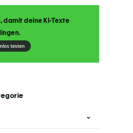
, damit deine KI-Texte
lingen.
nlos testen
tegorie