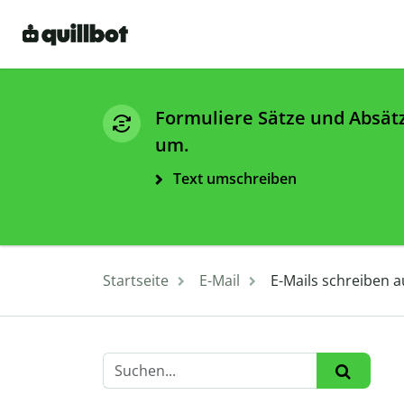
Formuliere Sätze und Absät
um.
Text umschreiben
Startseite
E-Mail
E-Mails schreiben a