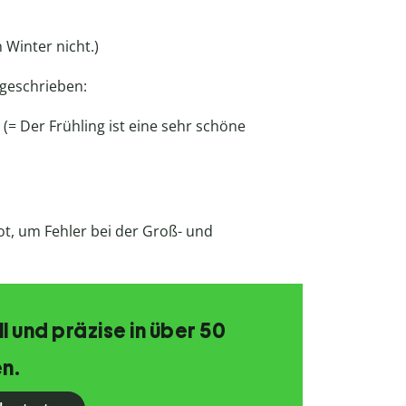
n Winter nicht.)
geschrieben:
(= Der Frühling ist eine sehr schöne
ot, um Fehler bei der Groß- und
 und präzise in über 50
n.