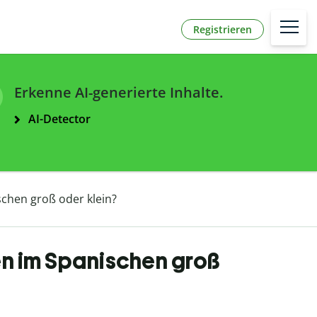
Registrieren
Erkenne AI-generierte Inhalte.
AI-Detector
schen groß oder klein?
en im Spanischen groß