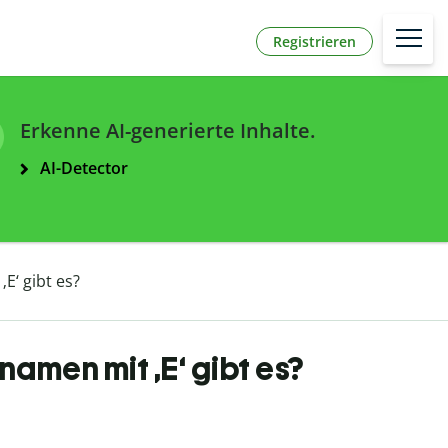
Registrieren
Erkenne AI-generierte Inhalte.
AI-Detector
‘ gibt es?
men mit ‚E‘ gibt es?