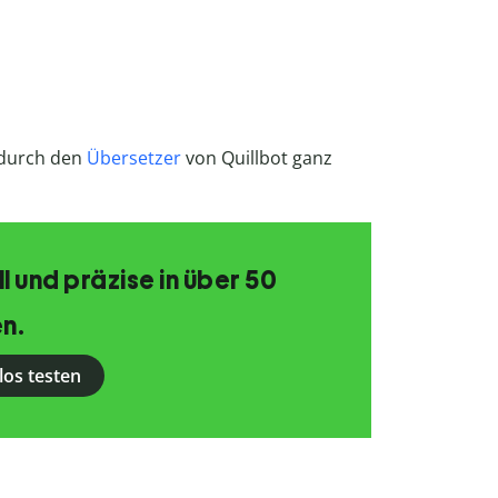
 durch den
Übersetzer
von Quillbot ganz
 und präzise in über 50
n.
los testen