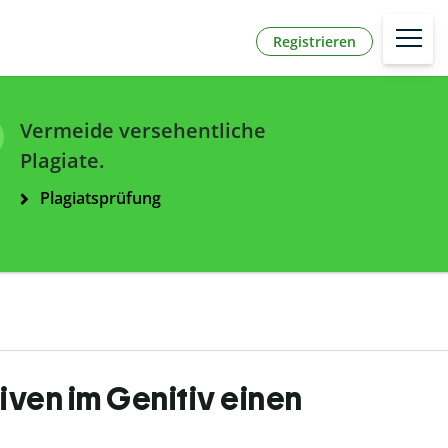
Registrieren
Vermeide versehentliche
Plagiate.
Plagiatsprüfung
iven im Genitiv einen