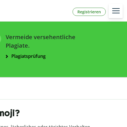
Registrieren
Vermeide versehentliche
Plagiate.
Plagiatsprüfung
moji?