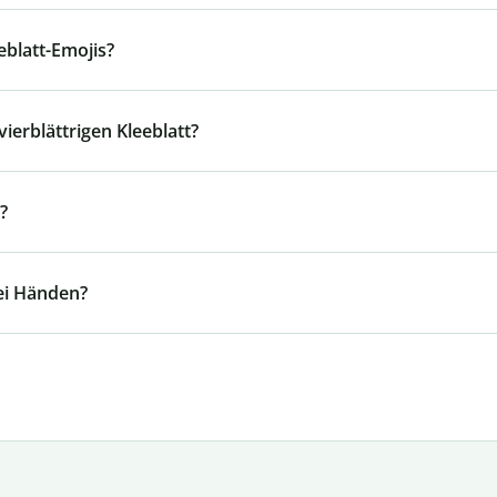
eblatt-Emojis?
ierblättrigen Kleeblatt?
?
ei Händen?