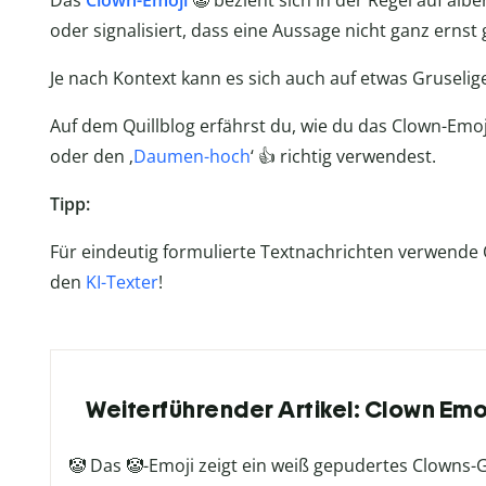
Das
Clown-Emoji
🤡 bezieht sich in der Regel auf albe
oder signalisiert, dass eine Aussage nicht ganz ernst 
Je nach Kontext kann es sich auch auf etwas Gruseli
Auf dem Quillblog erfährst du, wie du das Clown-Emo
oder den ‚
Daumen-hoch
‘ 👍 richtig verwendest.
Tipp:
Für eindeutig formulierte Textnachrichten verwende 
den
KI-Texter
!
Weiterführender Artikel: Clown Em
🤡 Das 🤡-Emoji zeigt ein weiß gepudertes Clowns-