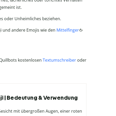
rnes, lächerliches oder törichtes Verhalten
gemeint ist.
ges oder Unheimliches beziehen.
ji und andere Emojis wie den
Mittelfinger
🖕
Quillbots kostenlosen
Textumschreiber
oder
oji | Bedeutung & Verwendung
Gesicht mit übergroßen Augen, einer roten