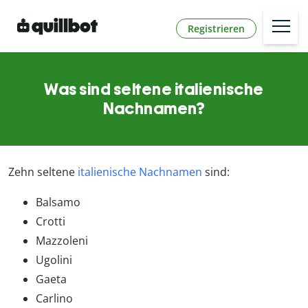
Registrieren
Was sind seltene italienische
Nachnamen?
Zehn seltene
italienische Nachnamen
sind:
Balsamo
Crotti
Mazzoleni
Ugolini
Gaeta
Carlino