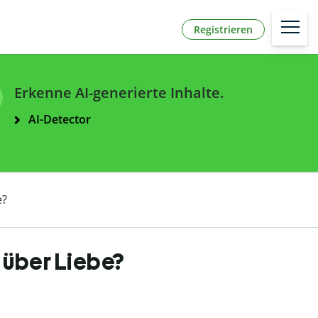
Registrieren
Erkenne AI-generierte Inhalte.
AI-Detector
e?
 über Liebe?