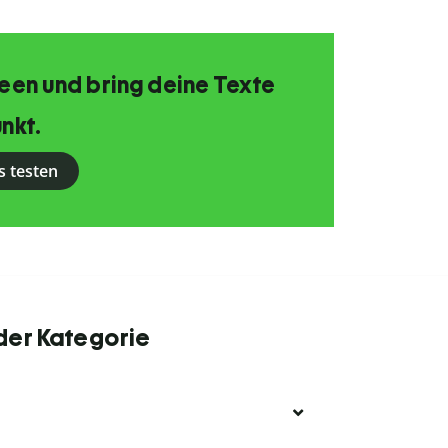
Ideen und bring deine Texte
nkt.
s testen
 der Kategorie