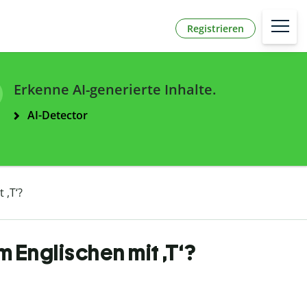
Registrieren
Erkenne AI-generierte Inhalte.
AI-Detector
 ,T‘?
Englischen mit ,T‘?