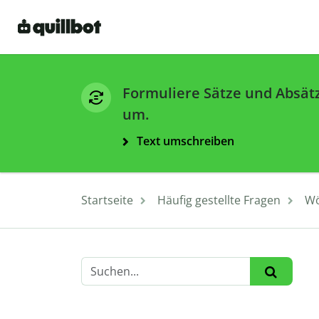
Formuliere Sätze und Absät
um.
Text umschreiben
Startseite
Häufig gestellte Fragen
Wö