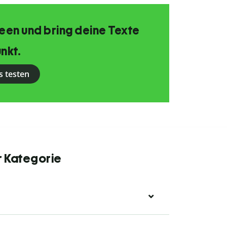
Ideen und bring deine Texte
nkt.
s testen
r Kategorie