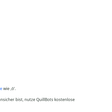
e
wie ‚ö‘.
nsicher bist, nutze QuillBots kostenlose