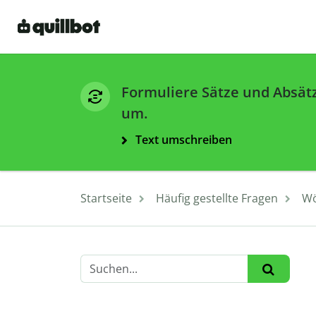
Formuliere Sätze und Absät
um.
Text umschreiben
Startseite
Häufig gestellte Fragen
Wö