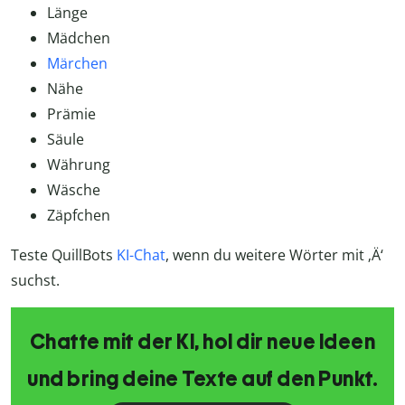
Länge
Mädchen
Märchen
Nähe
Prämie
Säule
Währung
Wäsche
Zäpfchen
Teste QuillBots
KI-Chat
, wenn du weitere Wörter mit ‚Ä‘
suchst.
Chatte mit der KI, hol dir neue Ideen
und bring deine Texte auf den Punkt.