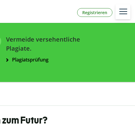
Registrieren
Vermeide versehentliche
Plagiate.
Plagiatsprüfung
 zum Futur?