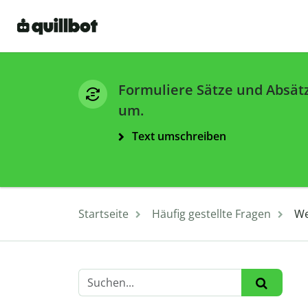
Formuliere Sätze und Absät
um.
Text umschreiben
Startseite
Häufig gestellte Fragen
We