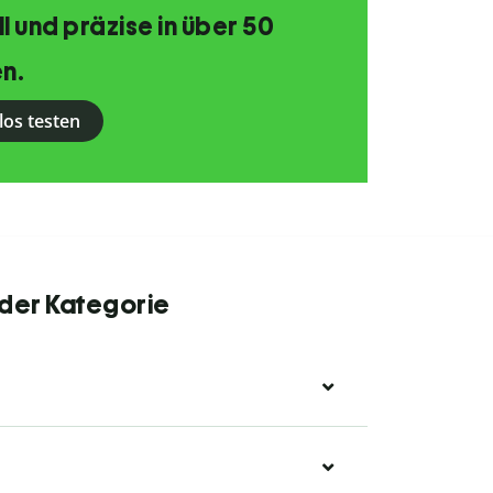
 und präzise in über 50
n.
los testen
 der Kategorie