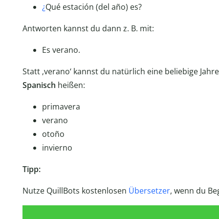
¿
Qué estación (del año) es?
Antworten kannst du dann z. B. mit:
Es verano.
Statt ‚verano‘ kannst du natürlich eine beliebige Jahr
Spanisch
heißen:
primavera
verano
otoño
invierno
Tipp:
Nutze QuillBots kostenlosen
Übersetzer
, wenn du Beg