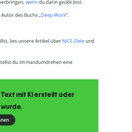
verbringen,
wenn
du darin geübt bist.
 Autor des Buchs „
Deep Work
“.
lst, lies unsere Artikel über
NICE-Ziele
und
rstellst du im Handumdrehen eine
 Text mit KI erstellt oder
 wurde.
nnen