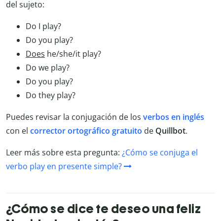
del sujeto:
Do I play?
Do you play?
Does
he/she/it play?
Do we play?
Do you play?
Do they play?
Puedes revisar la conjugación de los
verbos en inglés
con el
corrector ortográfico gratuito
de
Quillbot
.
Leer más sobre esta pregunta:
¿Cómo se conjuga el
verbo play en presente simple?
¿Cómo se dice te deseo una feliz