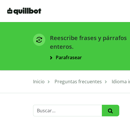
Reescribe frases y párrafos
enteros.
Parafrasear
Inicio
Preguntas frecuentes
Idioma i