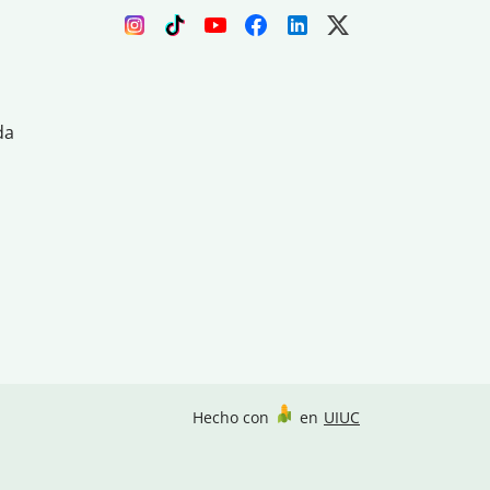
da
Hecho con
en
UIUC