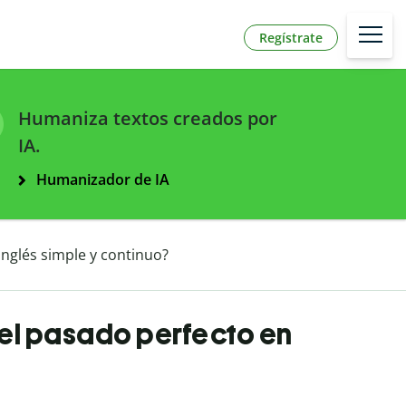
Regístrate
Humaniza textos creados por
IA.
Humanizador de IA
 inglés simple y continuo?
e el pasado perfecto en