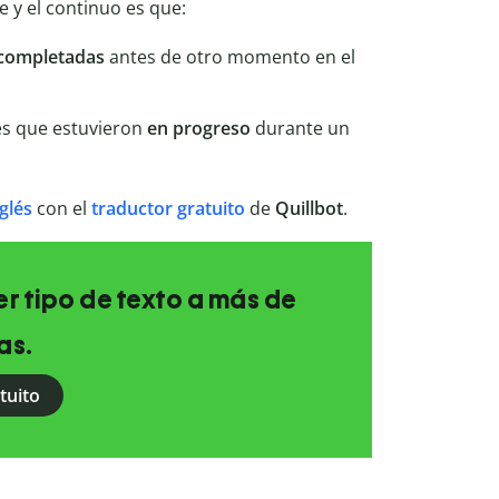
e y el continuo es que:
completadas
antes de otro momento en el
es que estuvieron
en progreso
durante un
nglés
con el
traductor gratuito
de
Quillbot
.
r tipo de texto a más de
as.
tuito