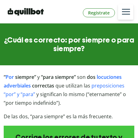
Regístrate
¿Cuál es correcto: por siempre o para
siempre?
“
Por
siempre”
y
“para siempre”
son
dos
locuciones
adverbiales
correctas
que utilizan las
preposiciones
“por” y “para”
y significan lo mismo (“eternamente” o
“por tiempo indefinido”).
De las dos, “para siempre” es la más frecuente.
Corrige los errores de tu texto y