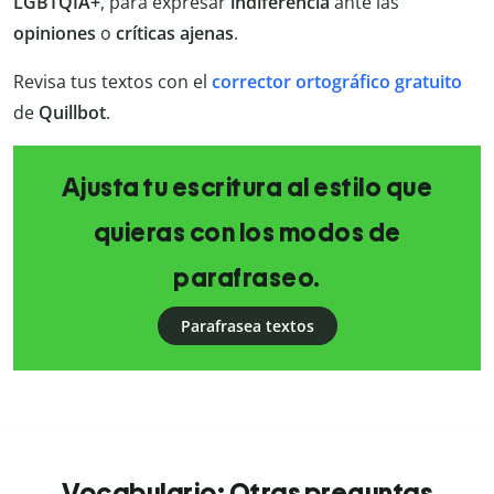
LGBTQIA+
, para expresar
indiferencia
ante las
opiniones
o
críticas
ajenas
.
Revisa tus textos con el
corrector ortográfico gratuito
de
Quillbot
.
Ajusta tu escritura al estilo que
quieras con los modos de
parafraseo.
Parafrasea textos
Vocabulario: Otras preguntas