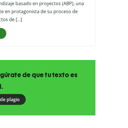
ndizaje basado en proyectos (ABP), una
nte en protagonista de su proceso de
ctos de […]
s
egúrate de que tu texto es
l.
 de plagio