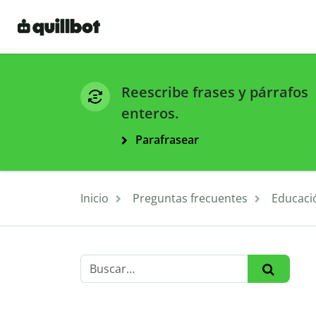
Reescribe frases y párrafos
enteros.
Parafrasear
Inicio
Preguntas frecuentes
Educaci