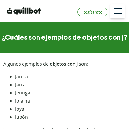
Regístrate
¿Cuáles son ejemplos de objetos con j?
Algunos ejemplos de
objetos con j
son:
J
areta
J
arra
J
eringa
J
ofaina
J
oya
J
ubón