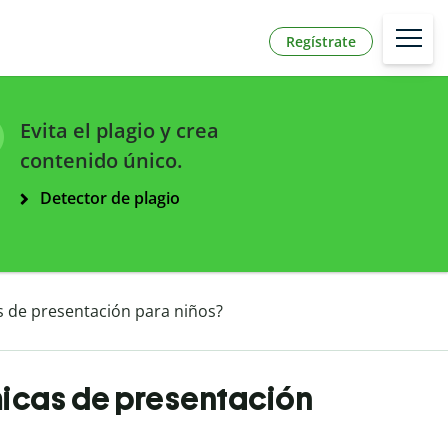
Regístrate
Evita el plagio y crea
contenido único.
Detector de plagio
s de presentación para niños?
micas de presentación