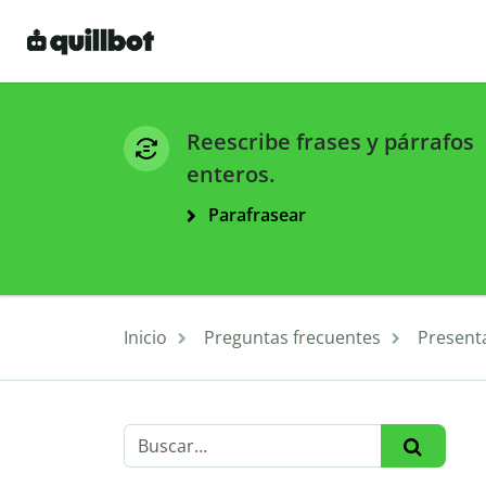
Reescribe frases y párrafos
enteros.
Parafrasear
Inicio
Preguntas frecuentes
Present