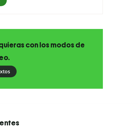
s
e quieras con los modos de
eo.
extos
uentes