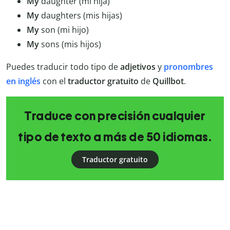
My
daughter (mi hija)
My
daughters (mis hijas)
My
son (mi hijo)
My
sons (mis hijos)
Puedes traducir todo tipo de
adjetivos
y
pronombres
en
inglés
con el
traductor
gratuito
de
Quillbot
.
Traduce con precisión cualquier
tipo de texto a más de 50 idiomas.
Traductor gratuito