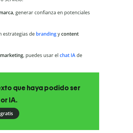
 marca
, generar confianza en potenciales
n estrategias de
branding
y
content
 marketing
, puedes usar el
chat IA
de
texto que haya podido ser
or IA.
gratis