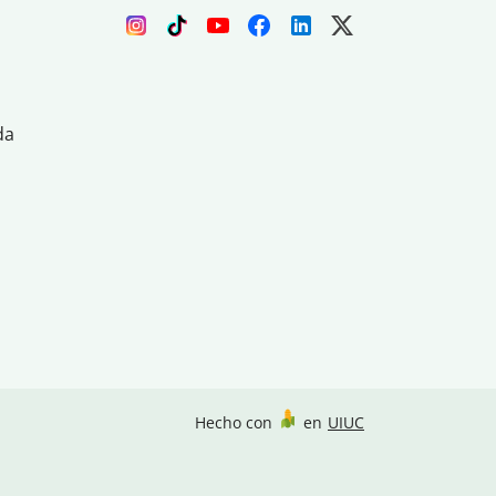
da
Hecho con
en
UIUC