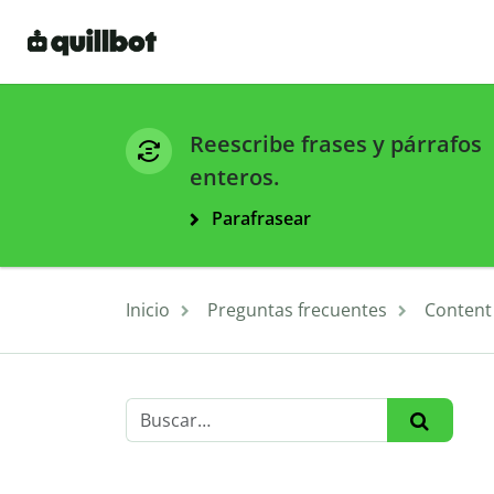
Reescribe frases y párrafos
enteros.
Parafrasear
Inicio
Preguntas frecuentes
Content