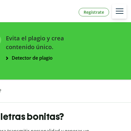
Regístrate
Evita el plagio y crea
contenido único.
Detector de plagio
?
letras bonitas?