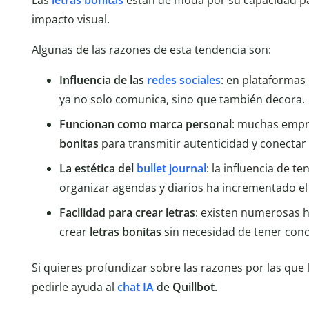
Las
letras bonitas
están de moda por su capacidad pa
impacto visual.
Algunas de las razones de esta tendencia son:
Influencia de las
redes sociales
: en plataformas
ya no solo comunica, sino que también decora.
Funcionan como marca personal
: muchas empr
bonitas
para transmitir autenticidad y conectar
La estética del
bullet journal
: la influencia de t
organizar agendas y diarios ha incrementado el 
Facilidad para crear letras
: existen numerosas 
crear
letras bonitas
sin necesidad de tener cono
Si quieres profundizar sobre las razones por las que 
pedirle ayuda al
chat IA
de
Quillbot
.