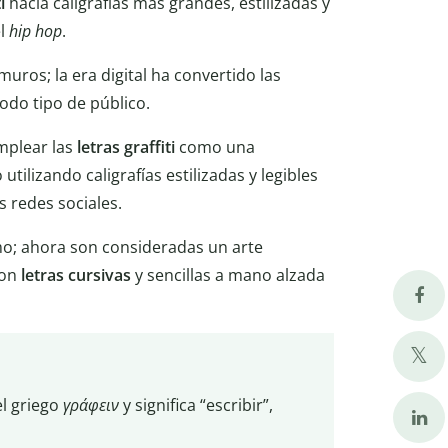
i
hacia caligrafías más grandes, estilizadas y
el
hip hop
.
uros; la era digital ha convertido las
odo tipo de público.
emplear las
letras graffiti
como una
utilizando caligrafías estilizadas y legibles
as redes sociales.
mo; ahora son consideradas un arte
con
letras cursivas
y sencillas a mano alzada
l griego
γράφειν
y significa “escribir”,