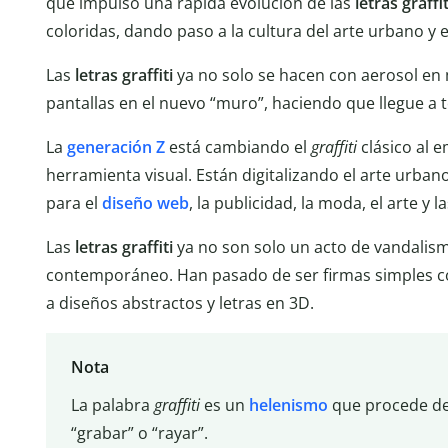
que impulsó una rápida evolución de las
letras graffit
coloridas, dando paso a la cultura del arte urbano y 
Las
letras graffiti
ya no solo se hacen con aerosol en m
pantallas en el nuevo “muro”, haciendo que llegue a t
La
generación Z
está cambiando el
graffiti
clásico al 
herramienta visual. Están digitalizando el arte urbano 
para el
diseño web
, la publicidad, la moda, el arte y l
Las
letras graffiti
ya no son solo un acto de vandalis
contemporáneo. Han pasado de ser firmas simples 
a diseños abstractos y letras en 3D.
Nota
La palabra
graffiti
es un
helenismo
que procede de
“grabar” o “rayar”.