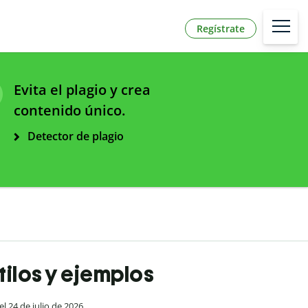
Regístrate
Evita el plagio y crea
contenido único.
Detector de plagio
stilos y ejemplos
el 24 de julio de 2026