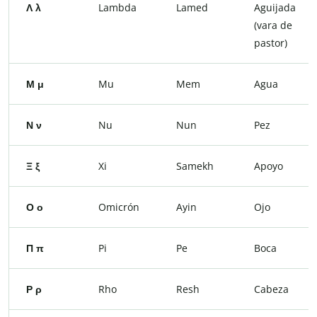
Λ λ
Lambda
Lamed
Aguijada
(vara de
pastor)
Μ μ
Mu
Mem
Agua
Ν ν
Nu
Nun
Pez
Ξ ξ
Xi
Samekh
Apoyo
Ο ο
Omicrón
Ayin
Ojo
Π π
Pi
Pe
Boca
Ρ ρ
Rho
Resh
Cabeza