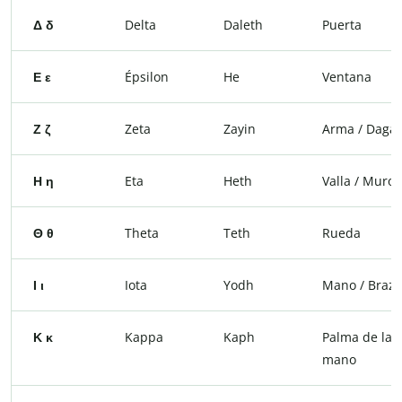
Δ δ
Delta
Daleth
Puerta
Ε ε
Épsilon
He
Ventana
Ζ ζ
Zeta
Zayin
Arma / Daga
Η η
Eta
Heth
Valla / Muro
Θ θ
Theta
Teth
Rueda
Ι ι
Iota
Yodh
Mano / Brazo
Κ κ
Kappa
Kaph
Palma de la
mano