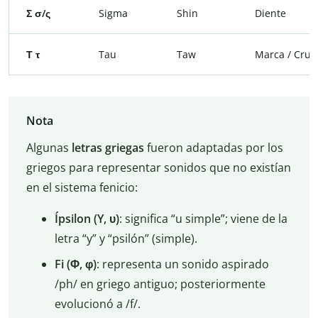
Σ σ/ς
Sigma
Shin
Diente
Τ τ
Tau
Taw
Marca / Cruz
Nota
Algunas
letras griegas
fueron adaptadas por los
griegos para representar sonidos que no existían
en el sistema fenicio:
Ípsilon (Y, υ)
: significa “u simple”; viene de la
letra “y” y “psilón” (simple).
Fi (Φ, φ)
: representa un sonido aspirado
/ph/ en griego antiguo; posteriormente
evolucionó a /f/.