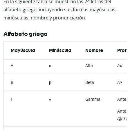
En la siguiente tabla se muestran las 24 letras del
alfabeto griego, incluyendo sus formas mayúsculas,
minúsculas, nombre y pronunciación.
Alfabeto griego
Mayúscula
Minúscula
Nombre
Pronu
A
α
Alfa
/a/
B
β
Beta
/v/
Γ
γ
Gamma
Antes
Antes
/g/ su