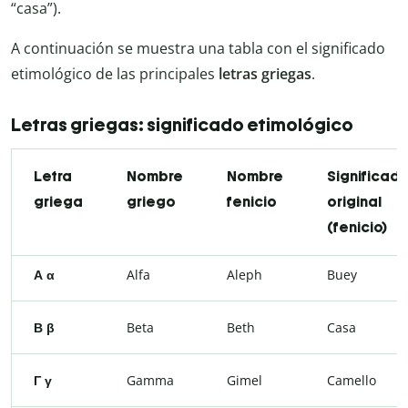
“casa”).
A continuación se muestra una tabla con el significado
etimológico de las principales
letras griegas
.
Letras griegas: significado etimológico
Letra
Nombre
Nombre
Significad
griega
griego
fenicio
original
(fenicio)
Α α
Alfa
Aleph
Buey
Β β
Beta
Beth
Casa
Γ γ
Gamma
Gimel
Camello