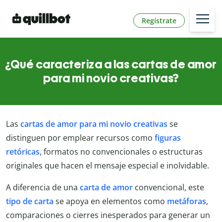
Regístrate
¿Qué caracteriza a las cartas de amor
para mi novio creativas?
Las
cartas de amor para mi novio creativas
se
distinguen por emplear recursos como
figuras
retóricas
, formatos no convencionales o estructuras
originales que hacen el mensaje especial e inolvidable.
A diferencia de una
carta de amor
convencional, este
tipo de carta
se apoya en elementos como
metáforas
,
comparaciones o cierres inesperados para generar un