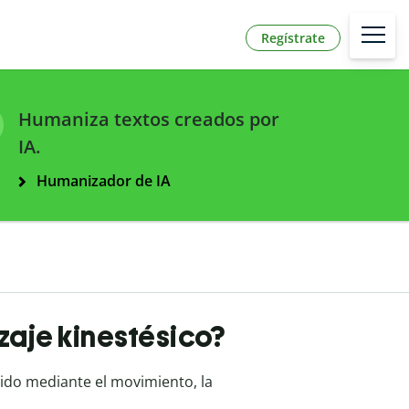
Regístrate
Humaniza textos creados por
IA.
Humanizador de IA
izaje kinestésico?
ido mediante el movimiento, la