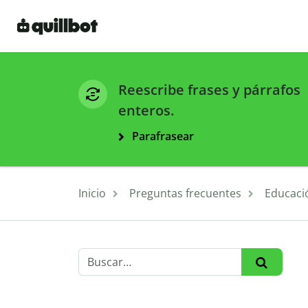
Reescribe frases y párrafos
enteros.
Parafrasear
Inicio
Preguntas frecuentes
Educaci