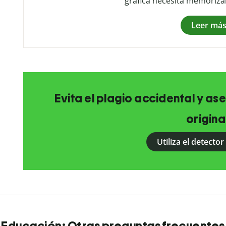
gráfica necesita memoriza
Leer má
Evita el plagio accidental y as
origina
Utiliza el detector
Educación: Otras preguntas frecuentes