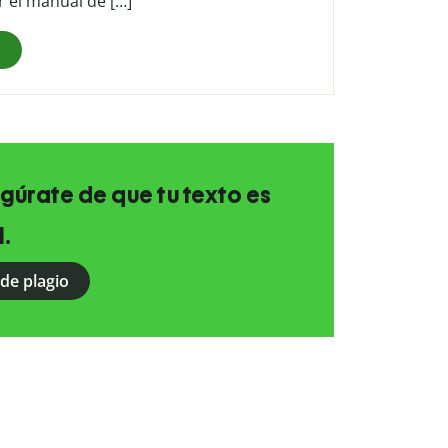
r el manual de […]
s
egúrate de que tu texto es
l.
 de plagio