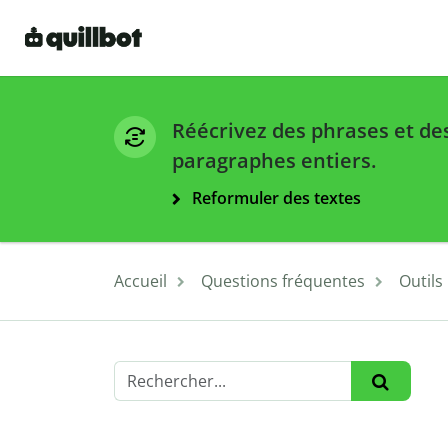
Réécrivez des phrases et de
paragraphes entiers.
Reformuler des textes
Accueil
Questions fréquentes
Outils