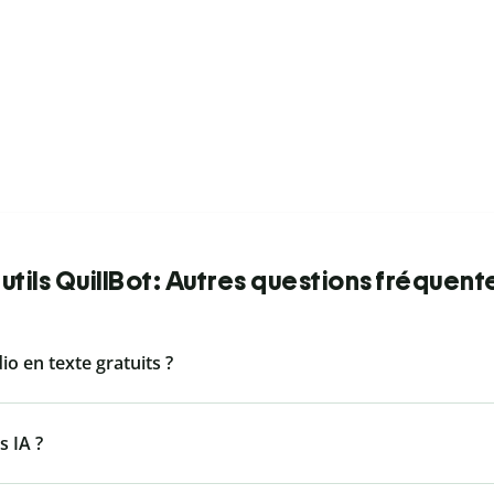
utils QuillBot: Autres questions fréquent
dio en texte gratuits ?
s IA ?