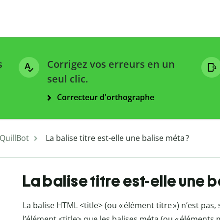
s
Corrigez vos erreurs en un
seul clic.
Correcteur d'orthographe
 QuillBot
La balise titre est-elle une balise méta ?
La balise titre est-elle une 
La balise HTML <title> (ou « élément titre ») n’est pas
l’élément <title> que les balises méta (ou « élément