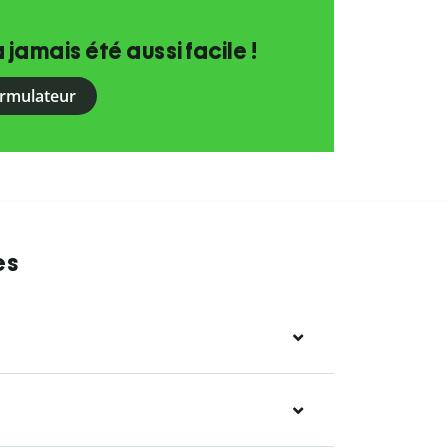
a jamais été aussi facile !
ormulateur
es