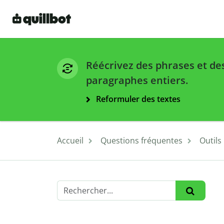
Réécrivez des phrases et de
paragraphes entiers.
Reformuler des textes
Accueil
Questions fréquentes
Outils