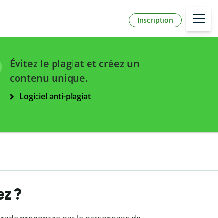
Inscription
Évitez le plagiat et créez un
contenu unique.
Logiciel anti-plagiat
ez ?