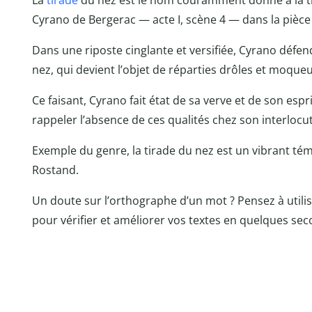
La
tirade
du nez est le nom couramment donné à la t
Cyrano de Bergerac — acte I, scène 4 — dans la piè
Dans une riposte cinglante et versifiée, Cyrano défen
nez, qui devient l’objet de réparties drôles et moque
Ce faisant, Cyrano fait état de sa verve et de son esp
rappeler l’absence de ces qualités chez son interlocu
Exemple du genre, la tirade du nez est un vibrant té
Rostand.
Un doute sur l’orthographe d’un mot ? Pensez à utilis
pour vérifier et améliorer vos textes en quelques sec