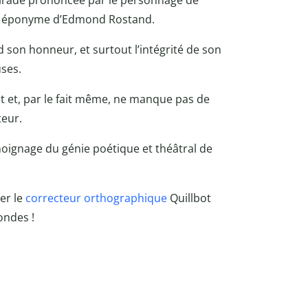
irade prononcée par le personnage de
ce éponyme d’Edmond Rostand.
d son honneur, et surtout l’intégrité de son
uses.
rit et, par le fait même, ne manque pas de
teur.
moignage du génie poétique et théâtral de
er le
correcteur orthographique
Quillbot
ondes !