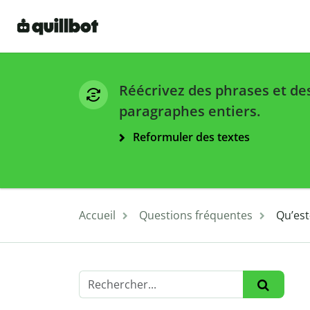
Réécrivez des phrases et de
paragraphes entiers.
Reformuler des textes
Accueil
Questions fréquentes
Qu’est