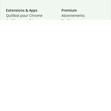
Extensions & Apps
Premium
Quillbot pour Chrome
Abonnements
Quillbot pour Edge
Tarifs
Quillbot pour Safari
Pour les entreprises
Quillbot pour Android
Affiliation
Quillbot
pour
iOS
Demander une démo
Quillbot pour Windows
Quillbot pour macOS
Quillbot pour Word
Outils
Entreprise
Outils de rédaction
À propos
Correction linguistique
Confidentialité
Citation et originalité
Carrière
Outils d'IA
Centre d'aide
Outils PDF
Contactez-nous
Outils d'image
Ressources
Autres outils
Outils PDF
Qui sommes-nous ?