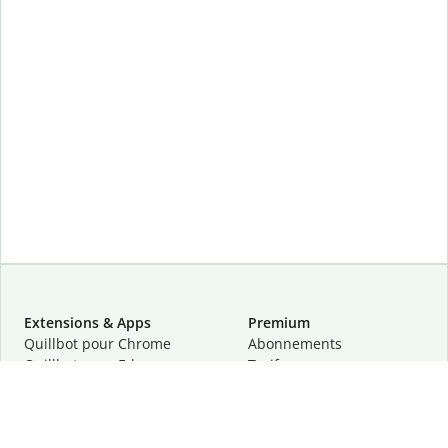
Extensions & Apps
Premium
Quillbot pour Chrome
Abonnements
Quillbot pour Edge
Tarifs
Quillbot pour Safari
Pour les entreprises
Quillbot pour Android
Affiliation
Quillbot
pour
iOS
Demander une démo