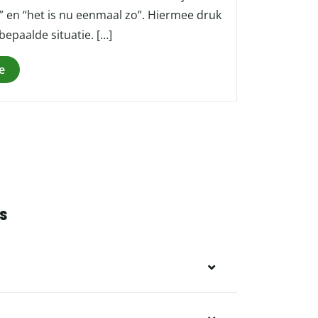
a” en “het is nu eenmaal zo”. Hiermee druk
n bepaalde situatie. […]
e
s