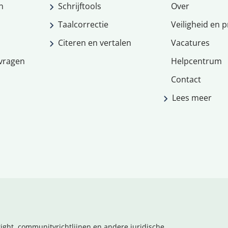
n
Schrijftools
Over
Taalcorrectie
Veiligheid en p
Citeren en vertalen
Vacatures
vragen
Helpcentrum
Contact
Lees meer
ight, communityrichtlijnen en andere juridische