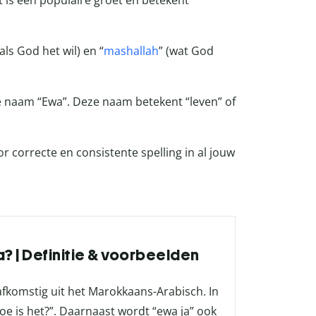
 is een populaire groet en betekent
(als God het wil) en “
mashallah
” (wat God
 naam “Ewa”. Deze naam betekent “leven” of
r correcte en consistente spelling in al jouw
? | Definitie & voorbeelden
 afkomstig uit het Marokkaans-Arabisch. In
oe is het?”. Daarnaast wordt “ewa ja” ook