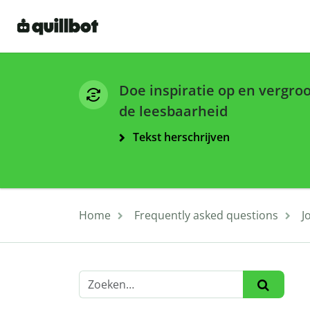
Doe inspiratie op en vergro
de leesbaarheid
Tekst herschrijven
Home
Frequently asked questions
J