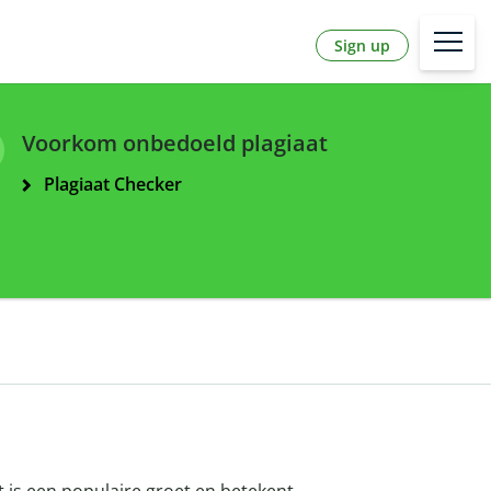
Sign up
Voorkom onbedoeld plagiaat
Plagiaat Checker