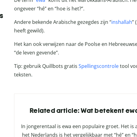
De term “
ewa
” komt uit het Marokkaans-Arabisch. Het
ongeveer “hé” en “hoe is het?”.
s
Andere bekende Arabische gezegdes zijn “
inshallah
” 
heeft gewild).
Het kan ook verwijzen naar de Poolse en Hebreeuwse
“de leven gevende”.
Tip: gebruik Quillbots gratis
Spellingscontrole
tool voo
teksten.
Related article: Wat betekent ewa
In jongerentaal is ewa een populaire groet. Het is
het Nederlands is het vergelijkbaar met “hé” en “h