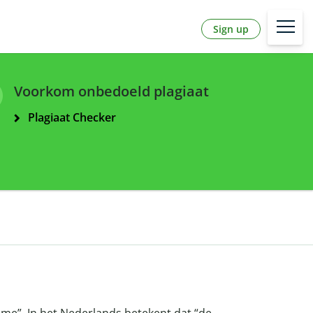
Sign up
Voorkom onbedoeld plagiaat
Plagiaat Checker