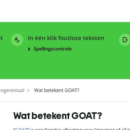
ot
In één klik foutloze teksten
Spellingscontrole
ongerentaal
Wat betekent GOAT?
Wat betekent GOAT?