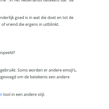
 time”. In het Nederlands betekent dat “de
derlijk goed is in wat die doet en tot de
f vriend die ergens in uitblinkt.
gespeeld?
 gebruikt. Soms worden er andere emoji’s,
egevoegd om de betekenis een andere
en
tool in een andere stijl.