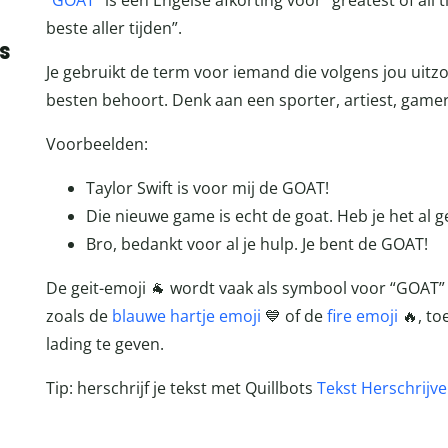
“
GOAT
” is een Engelse afkorting voor “greatest of all
beste aller tijden”.
s
Je gebruikt de term voor iemand die volgens jou uitzon
besten behoort. Denk aan een sporter, artiest, gamer o
Voorbeelden:
Taylor Swift is voor mij de GOAT!
Die nieuwe game is echt de goat. Heb je het al 
Bro, bedankt voor al je hulp. Je bent de GOAT!
De geit-emoji 🐐 wordt vaak als symbool voor “GOAT”
zoals de
blauwe hartje emoji
💙 of de
fire emoji
🔥, to
lading te geven.
Tip: herschrijf je tekst met Quillbots
Tekst Herschrijv