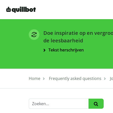
Doe inspiratie op en vergro
de leesbaarheid
Tekst herschrijven
Home
Frequently asked questions
J