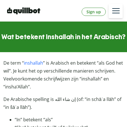
Sign up
Wat betekent Inshallah in het Arabisch?
De term “
inshallah
” is Arabisch en betekent “als God het
wil”. Je kunt het op verschillende manieren schrijven.
Veelvoorkomende schrijfwijzen zijn “inshallah” en
“insha’Allah”.
De Arabische spelling is إن شاء الله (of: “in schāʾa llāh” of
“in šāʾa llāh”).
“In” betekent “als”