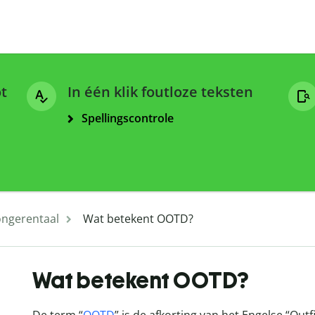
ot
In één klik foutloze teksten
Spellingscontrole
ongerentaal
Wat betekent OOTD?
Wat betekent OOTD?