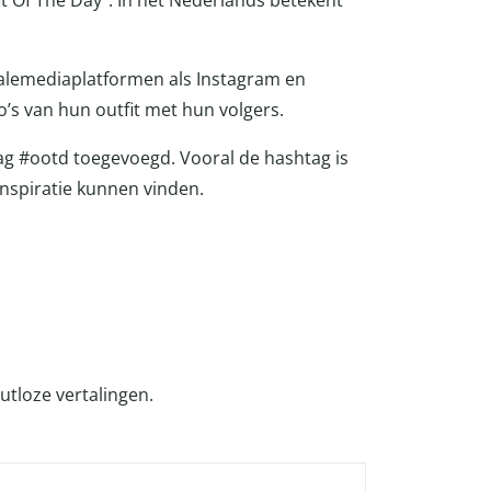
fit Of The Day”. In het Nederlands betekent
ialemediaplatformen als Instagram en
o’s van hun outfit met hun volgers.
tag #ootd toegevoegd. Vooral de hashtag is
inspiratie kunnen vinden.
utloze vertalingen.