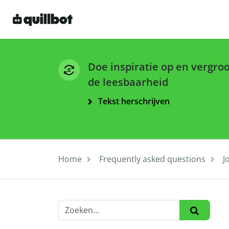
Doe inspiratie op en vergro
de leesbaarheid
Tekst herschrijven
Home
Frequently asked questions
J