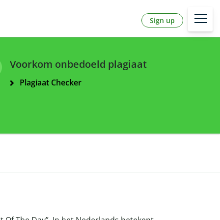
Sign up
Voorkom onbedoeld plagiaat
Plagiaat Checker