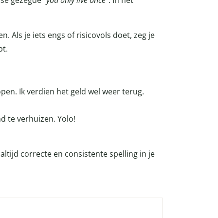
lse gezegde “
you only live once
”. In het
. Als je iets engs of risicovols doet, zeg je
pt.
pen. Ik verdien het geld wel weer terug.
d te verhuizen. Yolo!
altijd correcte en consistente spelling in je