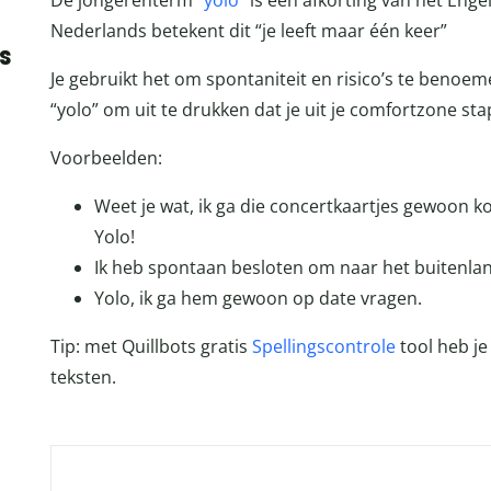
De jongerenterm “
yolo
” is een afkorting van het Enge
Nederlands betekent dit “je leeft maar één keer”
s
Je gebruikt het om spontaniteit en risico’s te benoemen
“yolo” om uit te drukken dat je uit je comfortzone sta
Voorbeelden:
Weet je wat, ik ga die concertkaartjes gewoon ko
Yolo!
Ik heb spontaan besloten om naar het buitenlan
Yolo, ik ga hem gewoon op date vragen.
Tip: met Quillbots gratis
Spellingscontrole
tool heb je 
teksten.