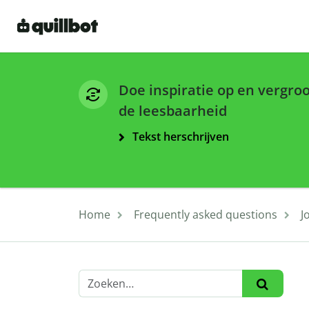
Doe inspiratie op en vergro
de leesbaarheid
Tekst herschrijven
Home
Frequently asked questions
J