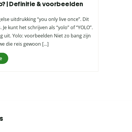
o? | Definitie & voorbeelden
lse uitdrukking “you only live once”. Dit
 Je kunt het schrijven als “yolo” of “YOLO”.
 uit. Yolo: voorbeelden Niet zo bang zijn
we die reis gewoon […]
e
s