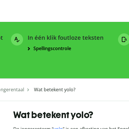
ot
In één klik foutloze teksten
Spellingscontrole
ongerentaal
Wat betekent yolo?
Wat betekent yolo?