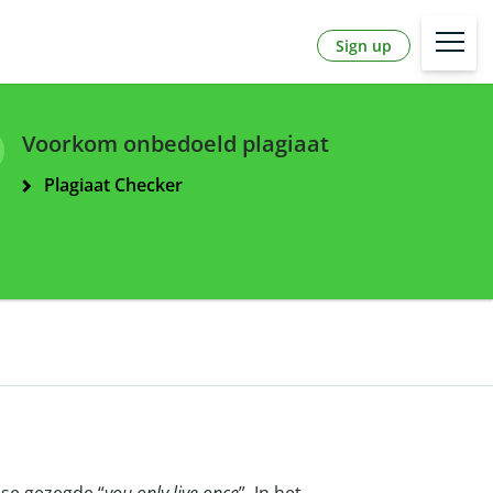
Sign up
Voorkom onbedoeld plagiaat
Plagiaat Checker