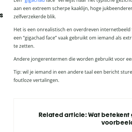
Een “
gigachad
face” verwijst naar het typische gezic
aan een extreem scherpe kaaklijn, hoge jukbeenderen
s
zelfverzekerde blik.
Het is een onrealistisch en overdreven internetbeeld
een “gigachad face” vaak gebruikt om iemand als ext
te zetten.
Andere jongerentermen die worden gebruikt voor een f
Tip: wil je iemand in een andere taal een bericht stur
foutloze vertalingen.
Related article: Wat betekent
voorbeel