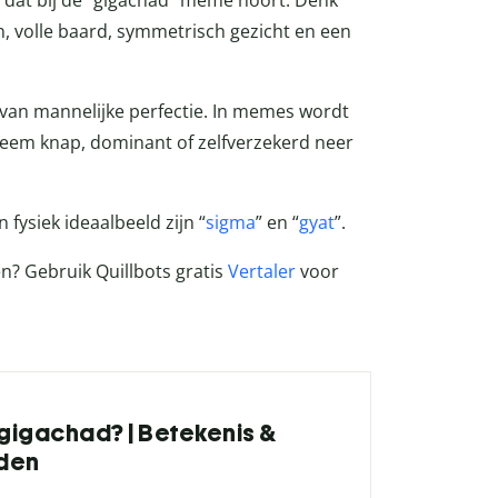
ht dat bij de “gigachad” meme hoort. Denk
, volle baard, symmetrisch gezicht en een
 van mannelijke perfectie. In memes wordt
reem knap, dominant of zelfverzekerd neer
ysiek ideaalbeeld zijn “
sigma
” en “
gyat
”.
en? Gebruik Quillbots gratis
Vertaler
voor
 gigachad? | Betekenis &
den