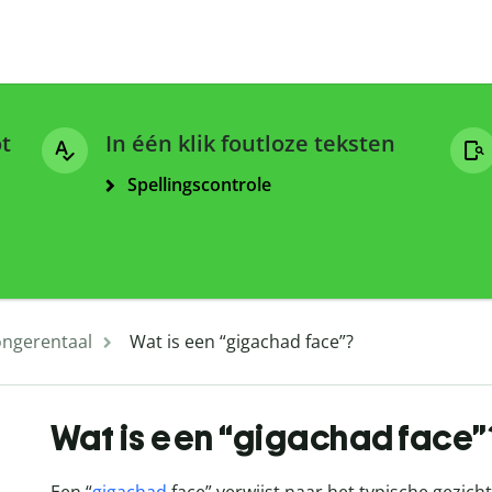
ot
In één klik foutloze teksten
Spellingscontrole
ongerentaal
Wat is een “gigachad face”?
Wat is een “gigachad face”