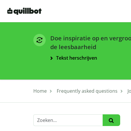
Doe inspiratie op en vergro
de leesbaarheid
Tekst herschrijven
Home
Frequently asked questions
J