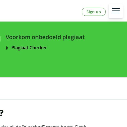
Sign up
Voorkom onbedoeld plagiaat
Plagiaat Checker
?