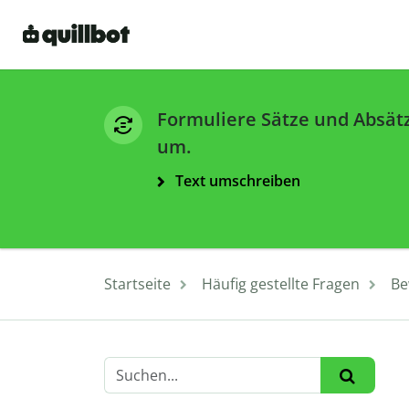
Formuliere Sätze und Absät
um.
Text umschreiben
Startseite
Häufig gestellte Fragen
Be