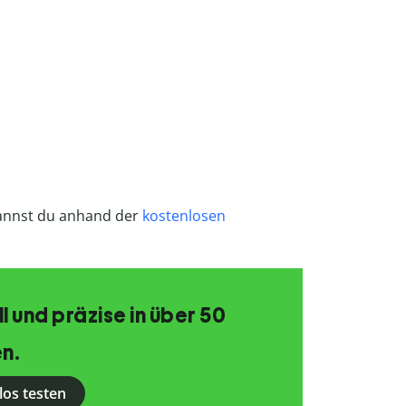
annst du anhand der
kostenlosen
 und präzise in über 50
n.
los testen