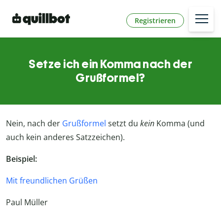
Registrieren
Setze ich ein Komma nach der
Grußformel?
Nein, nach der
Grußformel
setzt du
kein
Komma (und
auch kein anderes Satzzeichen).
Beispiel:
Mit freundlichen Grüßen
Paul Müller