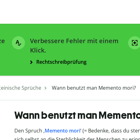
ze
Verbessere Fehler mit einem
Klick.
Rechtschreibprüfung
teinische Sprüche
Wann benutzt man Memento mori?
Wann benutzt man Memento
Den Spruch ‚
Memento mori
‘ (= Bedenke, dass du st
sich selbst an die Sterblichkeit des Menschen zu erin