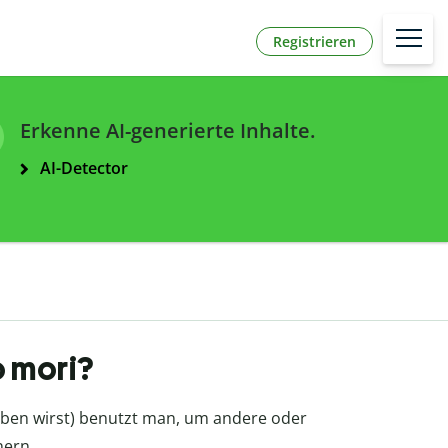
Registrieren
Erkenne AI-generierte Inhalte.
AI-Detector
 mori?
erben wirst) benutzt man, um andere oder
nern.