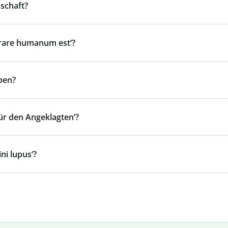
schaft?
rrare humanum est‘?
ben?
ür den Angeklagten‘?
i lupus‘?