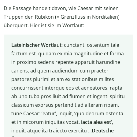
Die Passage handelt davon, wie Caesar mit seinen
Truppen den Rubikon (= Grenzfluss in Norditalien)
überquert. Hier ist sie im Wortlaut:
Lateinischer Wortlaut
: cunctanti ostentum tale
factum est. quidam eximia magnitudine et forma
in proximo sedens repente apparuit harundine
canens; ad quem audiendum cum praeter
pastores plurimi etiam ex stationibus milites
concurrissent interque eos et aeneatores, rapta
ab uno tuba prosiliuit ad flumen et ingenti spiritu
classicum exorsus pertendit ad alteram ripam.
tune Caesar: ‘eatur’, inquit, ‘quo deorum ostenta
et inimicorum iniquitas vocat.
iacta alea est
‘,
inquit. atque ita traiecto exercitu …
Deutsche