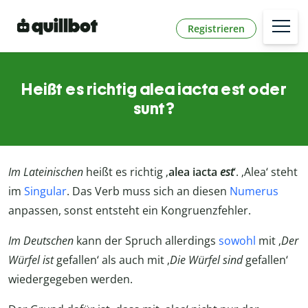
Registrieren
Heißt es richtig alea iacta est oder
sunt?
Im Lateinischen
heißt es richtig ‚
alea iacta
est
‘. ‚Alea‘ steht
im
Singular
. Das Verb muss sich an diesen
Numerus
anpassen, sonst entsteht ein Kongruenzfehler.
Im Deutschen
kann der Spruch allerdings
sowohl
mit ‚
Der
Würfel ist
gefallen‘ als auch mit ‚
Die Würfel sind
gefallen‘
wiedergegeben werden.