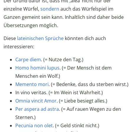
Der Grund dafür ist, dass mit ‚alea‘ nicht nur der
einzelne Würfel,
sondern
auch das Würfelspiel im
Ganzen gemeint sein kann. Inhaltlich sind daher beide
Übersetzungen möglich.
Diese
lateinischen Sprüche
könnten dich auch
interessieren:
Carpe diem
. (= Nutze den Tag.)
Homo homini lupus
. (= Der Mensch ist dem
Menschen ein Wolf.)
Memento mori
. (= Bedenke, dass du sterben wirst.)
In vino veritas. (= Im Wein ist Wahrheit.)
Omnia vincit Amor
. (= Liebe besiegt alles.)
Per aspera ad astra
. (= Auf rauen Wegen zu den
Sternen.)
Pecunia non olet
. (= Geld stinkt nicht.)