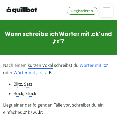
Registrieren
Wann schreibe ich Wörter mit ,ck‘ und
,tz‘?
Nach einem
kurzen Vokal
schreibst du
Wörter mit ,
tz
‘
oder
Wörter mit ,
ck
‘
, z. B.:
Bl
i
tz,
S
a
tz
B
o
ck
, St
o
ck
Liegt einer der folgenden Fälle vor, schreibst du ein
einfaches ,
z
‘ bzw. ,
k
‘: