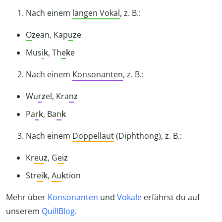
Nach einem
langen Vokal
, z. B.:
O
z
ean, Kap
u
z
e
Mus
i
k
, Th
e
k
e
Nach einem
Konsonanten
, z. B.:
Wu
r
z
el, Kra
n
z
Pa
r
k
, Ba
n
k
Nach einem
Doppellaut
(Diphthong), z. B.:
Kr
eu
z
, G
ei
z
Str
ei
k
,
Au
k
tion
Mehr über
Konsonanten
und
Vokale
erfährst du auf
unserem
QuillBlog
.